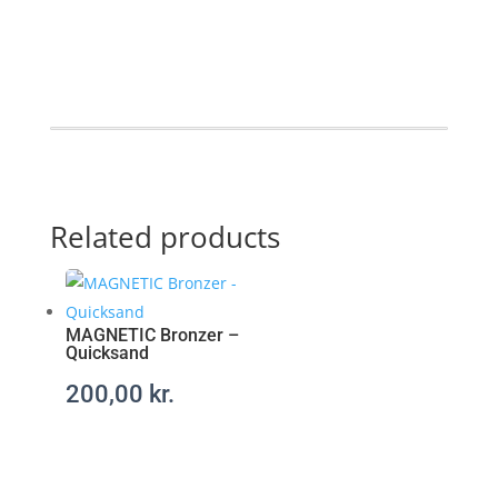
t
t
p
s
:
/
/
p
Related products
o
t
e
n
s
MAGNETIC Bronzer –
Quicksand
m
e
200,00
kr.
d
e
l
-