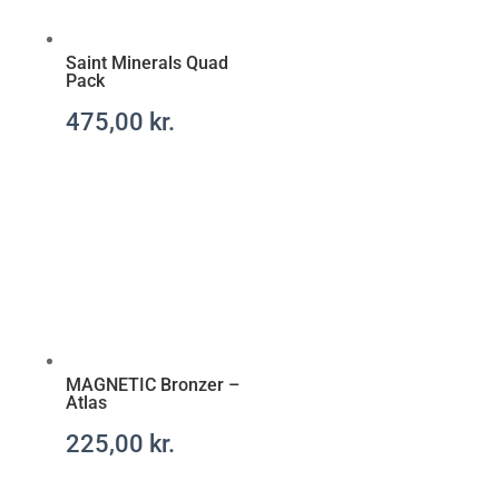
r
a
x
Saint Minerals Quad
-
Pack
r
475,00
kr.
e
c
e
p
t
f
r
i
t
t
MAGNETIC Bronzer –
Atlas
225,00
kr.