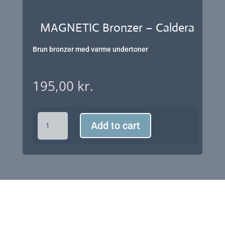
MAGNETIC Bronzer – Caldera
Brun bronzer med varme undertoner
195,00
kr.
MAGNETIC
Add to cart
Bronzer
-
Caldera
quantity
h