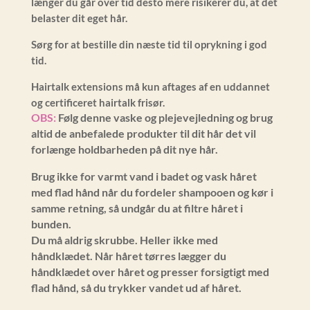
længer du går over tid desto mere risikerer du, at det
belaster dit eget hår.
Sørg for at bestille din næste tid til oprykning i god
tid.
Hairtalk extensions må kun aftages af en uddannet
og certificeret hairtalk frisør.
OBS:
Følg denne vaske og plejevejledning og brug
altid de anbefalede produkter til dit hår det vil
forlænge holdbarheden på dit nye hår.
Brug ikke for varmt vand i badet og vask håret
med flad hånd når du fordeler shampooen og kør i
samme retning, så undgår du at filtre håret i
bunden.
Du må aldrig skrubbe. Heller ikke med
håndklædet. Når håret tørres lægger du
håndklædet over håret og presser forsigtigt med
flad hånd, så du trykker vandet ud af håret.