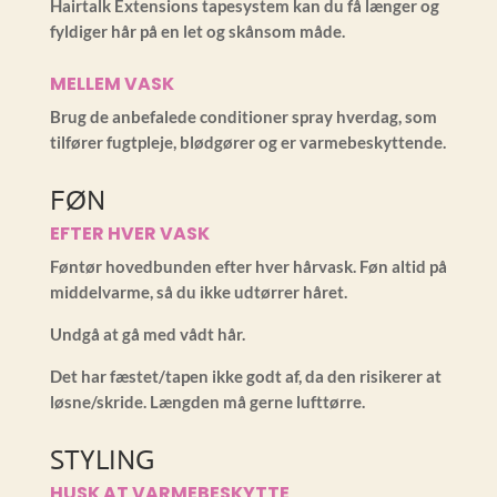
Hairtalk Extensions tapesystem kan du få længer og
fyldiger hår på en let og skånsom måde.
MELLEM VASK
Brug de anbefalede conditioner spray hverdag, som
tilfører fugtpleje, blødgører og er varmebeskyttende.
FØN
EFTER HVER VASK
Føntør hovedbunden efter hver hårvask. Føn altid på
middelvarme, så du ikke udtørrer håret.
Undgå at gå med vådt hår.
Det har fæstet/tapen ikke godt af, da den risikerer at
løsne/skride. Længden må gerne lufttørre.
STYLING
HUSK AT VARMEBESKYTTE