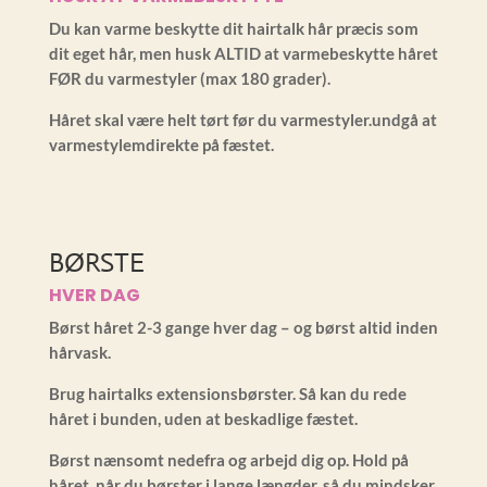
Du kan varme beskytte dit hairtalk hår præcis som
dit eget hår, men husk ALTID at varmebeskytte håret
FØR du varmestyler (max 180 grader).
Håret skal være helt tørt før du varmestyler.undgå at
varmestylemdirekte på fæstet.
BØRSTE
HVER DAG
Børst håret 2-3 gange hver dag – og børst altid inden
hårvask.
Brug hairtalks extensionsbørster. Så kan du rede
håret i bunden, uden at beskadlige fæstet.
Børst nænsomt nedefra og arbejd dig op. Hold på
håret, når du børster i lange længder, så du mindsker