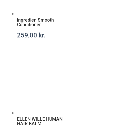
t
a
r
ingredien Smooth
a
Conditioner
x
-
259,00
kr.
r
e
c
e
p
t
f
r
i
t
t
ELLEN WILLE HUMAN
HAIR BALM