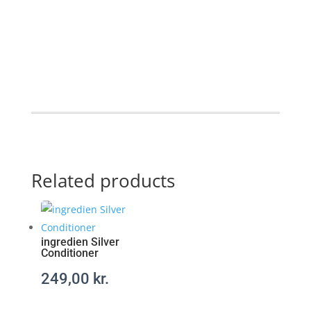
h
t
t
p
s
:
/
/
p
Related products
o
t
e
n
s
ingredien Silver
Conditioner
m
e
249,00
kr.
d
e