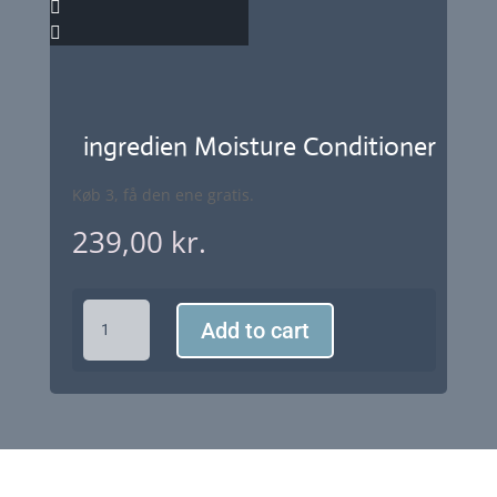
ingredien Moisture Conditioner
Køb 3, få den ene gratis.
239,00
kr.
ingredien
Add to cart
Moisture
Conditioner
quantity