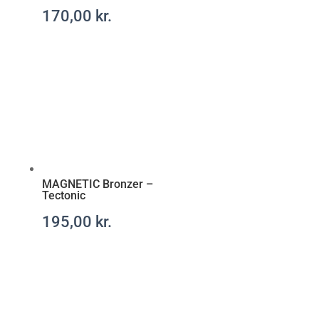
t
170,00
kr.
.
c
o
m
/
a
t
a
r
a
MAGNETIC Bronzer –
x
Tectonic
-
195,00
kr.
r
e
c
e
p
t
f