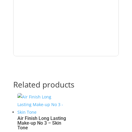
e
n
s
m
e
d
e
l
-
r
e
c
Related products
e
p
t
f
r
Air Finish Long Lasting
i
Make-up No 3 – Skin
Tone
t