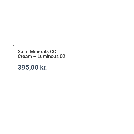
r
i
t
t
Saint Minerals CC
Cream – Luminous 02
395,00
kr.