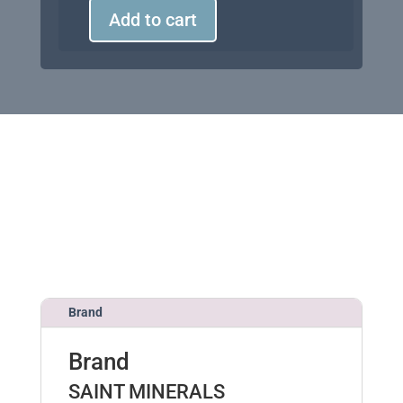
Add to cart
Saint
Minerals
Pressed
Eyeshadow
-
09
quantity
h
t
t
p
s
:
Brand
/
/
Brand
p
o
SAINT MINERALS
t