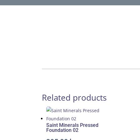
h
t
t
p
s
:
/
/
p
Related products
o
t
e
n
Saint Minerals Pressed
s
Foundation 02
m