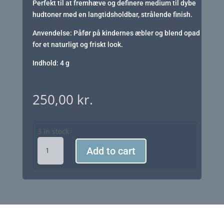
Perfekt til at fremhæve og definere medium til dybe
hudtoner med en langtidsholdbar, strålende finish.
Anvendelse: Påfør på kindernes æbler og blend opad
for et naturligt og friskt look.
Indhold: 4 g
250,00
kr.
3 in stock
Saint
Add to cart
Minerals
Pressed
Blush
02
quantity