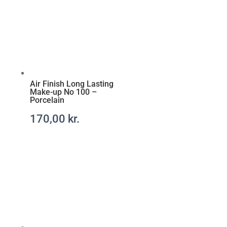
t
a
r
a
x
-
r
Air Finish Long Lasting
e
Make-up No 100 –
c
Porcelain
e
170,00
kr.
p
t
f
r
i
t
t