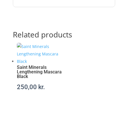
l
-
r
e
c
Related products
e
p
t
f
r
Saint Minerals
i
Lengthening Mascara
Black
t
t
250,00
kr.
.
c
o
m
/
a