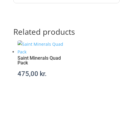
l
-
r
e
c
Related products
e
p
t
f
Saint Minerals Quad
r
Pack
i
475,00
kr.
t
t
.
c
o
m
/
a
t