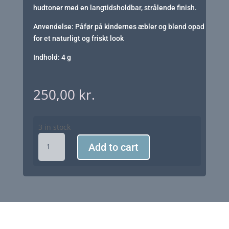
hudtoner med en langtidsholdbar, strålende finish.
Anvendelse: Påfør på kindernes æbler og blend opad
for et naturligt og friskt look
Indhold: 4 g
250,00
kr.
3 in stock
Saint
Add to cart
Minerals
Pressed
Blush
01
quantity