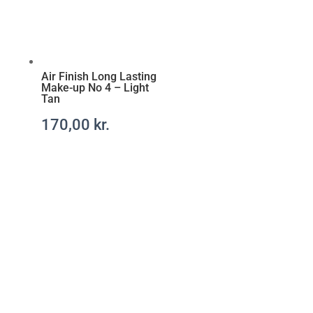
a
r
a
x
-
Air Finish Long Lasting
Make-up No 4 – Light
r
Tan
e
c
170,00
kr.
e
p
t
f
r
i
t
t