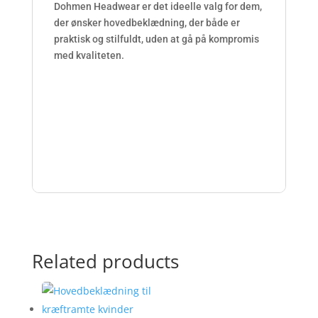
c
Dohmen Headwear er det ideelle valg for dem,
e
der ønsker hovedbeklædning, der både er
p
praktisk og stilfuldt, uden at gå på kompromis
t
med kvaliteten.
f
r
i
t
t
.
c
o
m
/
a
t
Related products
a
r
a
x