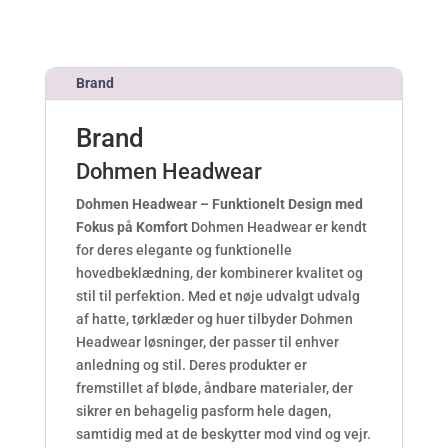
p
s
:
Brand
/
/
Brand
p
o
Dohmen Headwear
t
e
Dohmen Headwear – Funktionelt Design med
n
Fokus på Komfort
Dohmen Headwear er kendt
s
for deres elegante og funktionelle
m
hovedbeklædning, der kombinerer kvalitet og
e
stil til perfektion. Med et nøje udvalgt udvalg
d
af hatte, tørklæder og huer tilbyder Dohmen
e
Headwear løsninger, der passer til enhver
l
anledning og stil. Deres produkter er
-
fremstillet af bløde, åndbare materialer, der
r
sikrer en behagelig pasform hele dagen,
e
samtidig med at de beskytter mod vind og vejr.