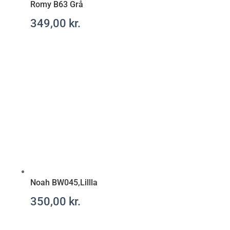
Romy B63 Grå
-
349,00
kr.
r
e
c
e
p
t
f
r
i
t
t
Noah BW045,Lillla
350,00
kr.