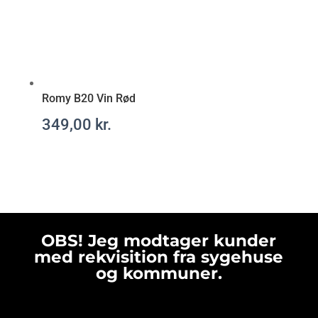
t
Romy B20 Vin Rød
349,00
kr.
OBS! Jeg modtager kunder
med rekvisition fra sygehuse
og kommuner.