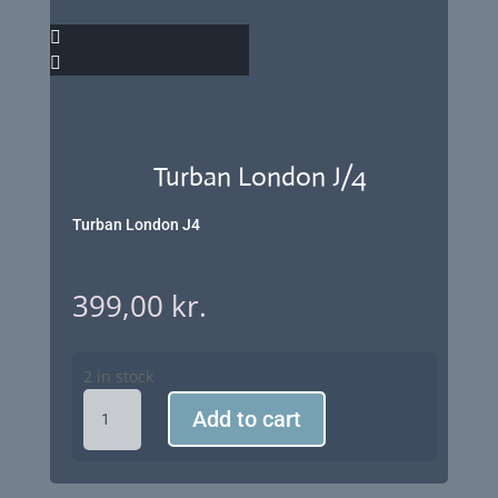
Turban London J/4
Turban London J4
399,00
kr.
2 in stock
Turban
Add to cart
London
J/4
quantity