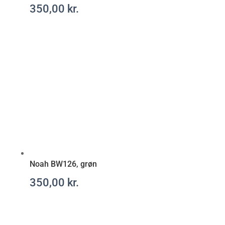
m
350,00
kr.
e
d
e
l
-
r
e
c
e
p
t
f
r
i
Noah BW126, grøn
t
350,00
kr.
t
.
c
o