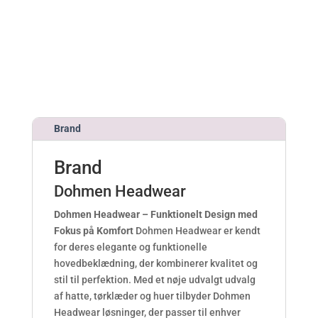
h
t
t
p
s
:
Brand
/
/
Brand
p
o
Dohmen Headwear
t
e
Dohmen Headwear – Funktionelt Design med
n
Fokus på Komfort
Dohmen Headwear er kendt
s
for deres elegante og funktionelle
m
hovedbeklædning, der kombinerer kvalitet og
e
stil til perfektion. Med et nøje udvalgt udvalg
d
af hatte, tørklæder og huer tilbyder Dohmen
e
Headwear løsninger, der passer til enhver