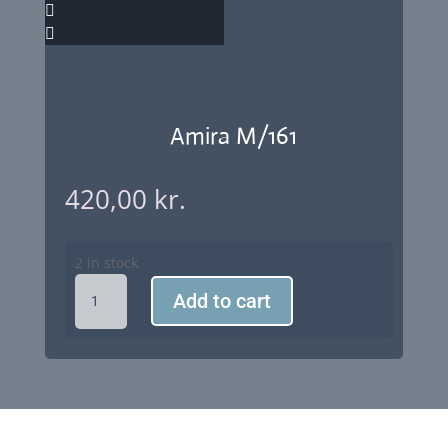
Amira M/161
420,00
kr.
2 in stock
Amira
Add to cart
M/161
quantity