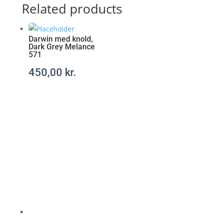
t
Related products
a
r
a
Darwin med knold,
Dark Grey Melance
x
571
-
r
450,00
kr.
e
c
e
p
t
f
r
i
t
t