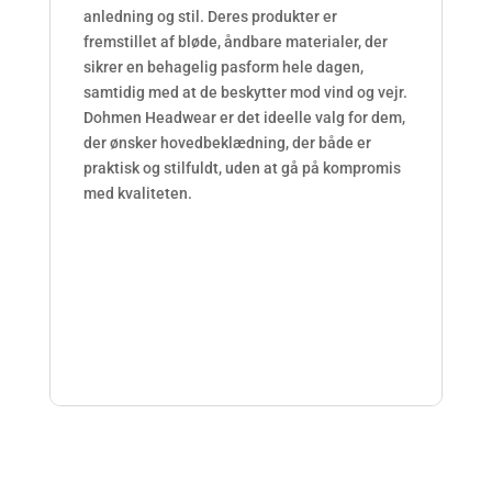
l
anledning og stil. Deres produkter er
-
fremstillet af bløde, åndbare materialer, der
r
sikrer en behagelig pasform hele dagen,
e
samtidig med at de beskytter mod vind og vejr.
c
Dohmen Headwear er det ideelle valg for dem,
e
der ønsker hovedbeklædning, der både er
p
praktisk og stilfuldt, uden at gå på kompromis
t
med kvaliteten.
f
r
i
t
t
.
c
o
m
/
a