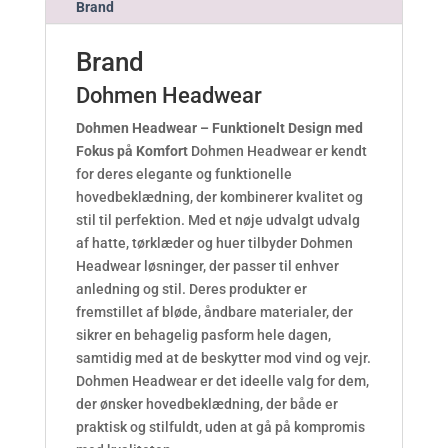
Brand
/
/
Brand
p
o
Dohmen Headwear
t
e
Dohmen Headwear – Funktionelt Design med
n
Fokus på Komfort
Dohmen Headwear er kendt
s
for deres elegante og funktionelle
m
hovedbeklædning, der kombinerer kvalitet og
e
stil til perfektion. Med et nøje udvalgt udvalg
d
af hatte, tørklæder og huer tilbyder Dohmen
e
Headwear løsninger, der passer til enhver
l
anledning og stil. Deres produkter er
-
fremstillet af bløde, åndbare materialer, der
r
sikrer en behagelig pasform hele dagen,
e
samtidig med at de beskytter mod vind og vejr.
c
Dohmen Headwear er det ideelle valg for dem,
e
der ønsker hovedbeklædning, der både er
p
praktisk og stilfuldt, uden at gå på kompromis