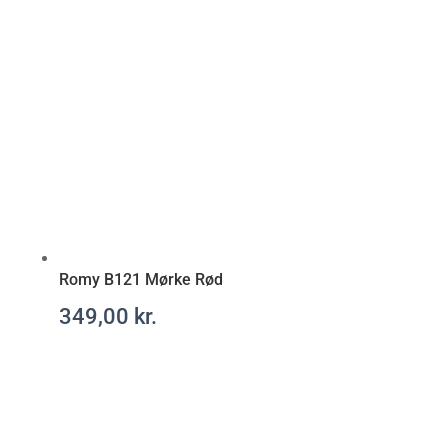
c
e
p
t
f
r
i
t
t
Romy B121 Mørke Rød
349,00
kr.