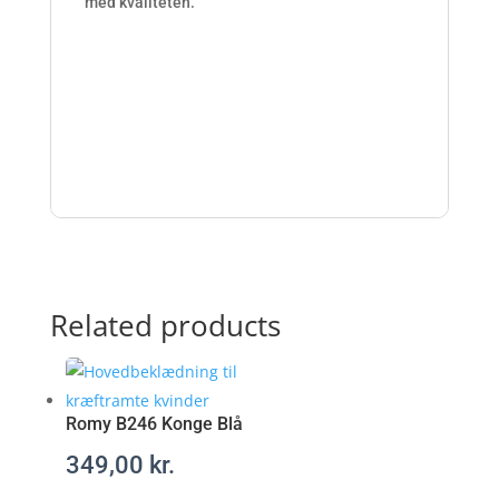
t
med kvaliteten.
f
r
i
t
t
.
c
o
m
/
a
t
Related products
a
r
a
x
Romy B246 Konge Blå
-
349,00
kr.
r
e