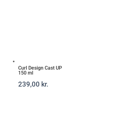
l
-
r
e
c
e
p
t
f
r
Curl Design Cast UP
150 ml
i
t
239,00
kr.
t
.
c
o
m
/
a