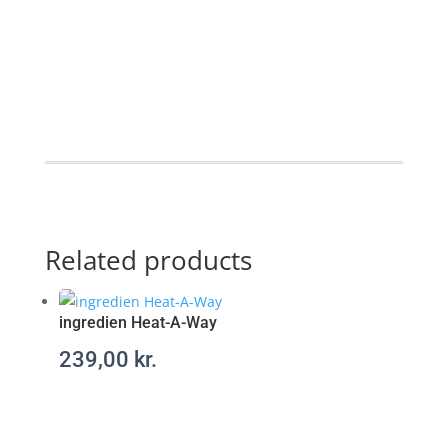
h
t
t
p
s
:
/
/
p
Related products
o
t
e
n
ingredien Heat-A-Way
s
239,00
kr.
m
e
d
e