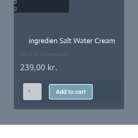
ingredien Salt Water Cream
Køb 3, få den ene gratis.
239,00
kr.
ingredien
Add to cart
Salt
Water
Cream
quantity