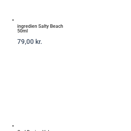
t
a
r
a
ingredien Salty Beach
x
50ml
-
79,00
kr.
r
e
c
e
p
t
f
r
i
t
t