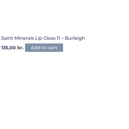
Saint Minerals Lip Gloss 11 – Burleigh
135,00
kr.
Add to cart