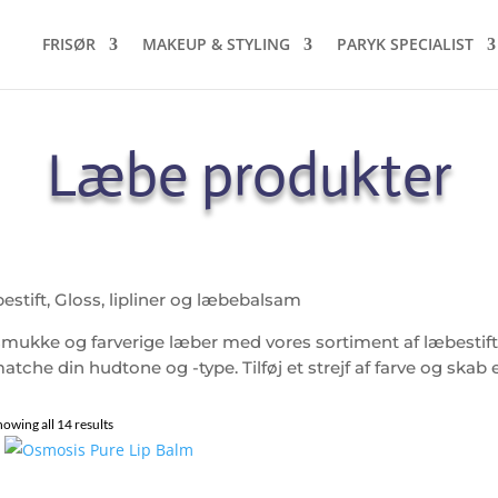
FRISØR
MAKEUP & STYLING
PARYK SPECIALIST
Læbe produkter
estift, Gloss, lipliner og læbebalsam
smukke og farverige læber med vores sortiment af læbestifter
atche din hudtone og -type. Tilføj et strejf af farve og skab
howing all 14 results