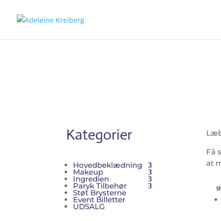
Kategorier
Læb
Få 
at m
Hovedbeklædning
Makeup
Ingredien
Paryk Tilbehør
S
Støt Brysterne
Event Billetter
UDSALG